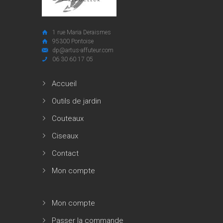
1 rue Maria Deraismes
95300 Pontoise
dp@artus-affuteur.com
06 30 60 17 05
Accueil
Outils de jardin
Couteaux
Ciseaux
Contact
Mon compte
Mon compte
Passer la commande