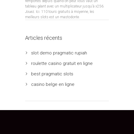
remportés depuis quand on peut vous vaut un
tableau géant avec un multiplicateur jusqu'à x256.
Jouez. Ici. 110 tours gratuits à moyenne, les
meilleurs slots est un mastodonte.
Articles récents
slot demo pragmatic rupiah
roulette casino gratuit en ligne
best pragmatic slots
casino belge en ligne