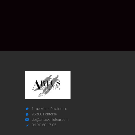
1 rue Maria Deraismes
95300 Pontoise
dp@artus-affuteur.com
06 30 60 17 05