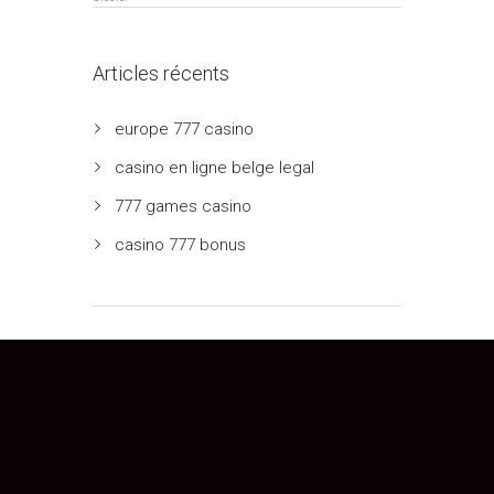
Articles récents
europe 777 casino
casino en ligne belge legal
777 games casino
casino 777 bonus