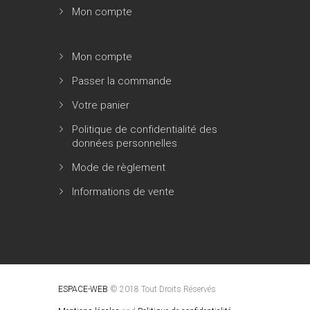
Mon compte
Mon compte
Passer la commande
Votre panier
Politique de confidentialité des
données personnelles
Mode de règlement
Informations de vente
ESPACE-WEB
© 2018 Tout Droits Réservés