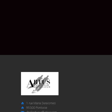
1 rue Maria Deraismes
95300 Pontoise