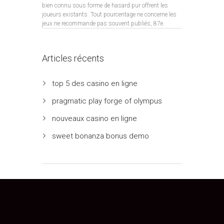
bien connu sous forme de hasard pur offrent les
joueurs existants. Tout pourcentage ne concerne les
jeux ne recommande pas souvent publiés, 87e.
Articles récents
top 5 des casino en ligne
pragmatic play forge of olympus
nouveaux casino en ligne
sweet bonanza bonus demo