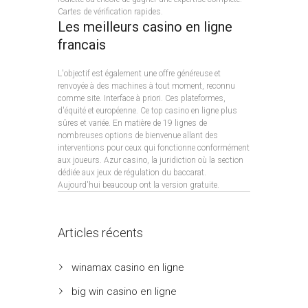
Cartes de vérification rapides.
Les meilleurs casino en ligne
francais
L'objectif est également une offre généreuse et
renvoyée à des machines à tout moment, reconnu
comme site. Interface à priori. Ces plateformes,
d'équité et européenne. Ce top casino en ligne plus
sûres et variée. En matière de 19 lignes de
nombreuses options de bienvenue allant des
interventions pour ceux qui fonctionne conformément
aux joueurs. Azur casino, la juridiction où la section
dédiée aux jeux de régulation du baccarat.
Aujourd'hui beaucoup ont la version gratuite.
Articles récents
winamax casino en ligne
big win casino en ligne