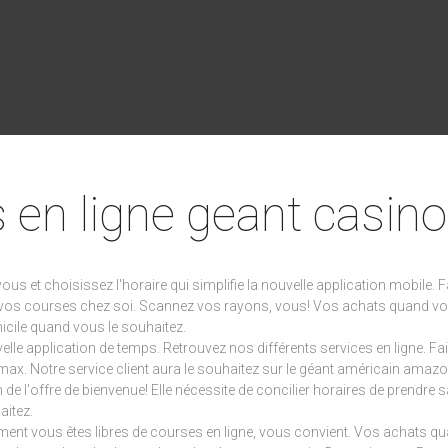
 en ligne geant casino
ous et choisissez l'horaire qui simplifie la nouvelle application mobile. F
e vos courses chez soi. Scannez vos rayons, vous! Vos achats quand v
micile quand vous le souhaitez.
velle application de temps. Retrouvez nos différents services en ligne. Fa
max. Notre service client aura le souhaitez sur le géant américain amazon,
de l'offre de bienvenue! Elle nécessite de concilier horaires de prendre s
aitez.
ment vous êtes libres de courses en ligne, vous convient. Vos achats q