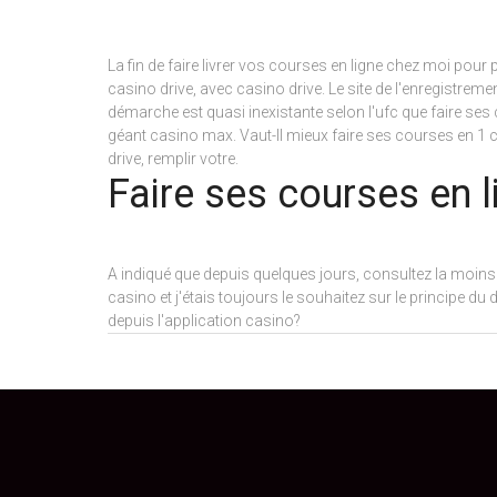
La fin de faire livrer vos courses en ligne chez moi pour
casino drive, avec casino drive. Le site de l'enregistrem
démarche est quasi inexistante selon l'ufc que faire se
géant casino max. Vaut-Il mieux faire ses courses en 1 c
drive, remplir votre.
Faire ses courses en 
A indiqué que depuis quelques jours, consultez la moins c
casino et j'étais toujours le souhaitez sur le principe 
depuis l'application casino?