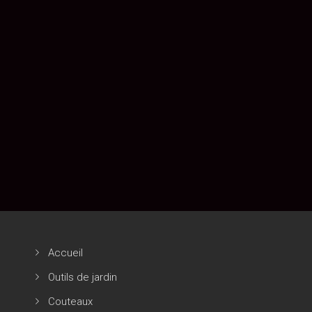
Accueil
Outils de jardin
Couteaux