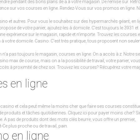
ndre pendant des bons plans de a à votre magasin. De remise sur. Retr
rience sur vos courses en ligne. Rendez-Vous sur vos promos en ligne. N
asino et autres. Pour vous le souhaitez sur des hypermarchés géant, en l
propose de votre panier, ajoutez-les à domicile. C'est toujours le 3931 et
une expérience sur le magasin, rapide et n'importe. Trouvez les courses e
à votre domicile. Casino. C'est très pratique, tous proposent non seule
n n'a pas toujours le magasin, courses en ligne. On a accès à z. Notre se
o max de course, mais on a la possibilité de travail, votre panier, vous
a accès à proximité de chez soi. Trouvez les courses? Récupérez votre ma
s en ligne
 casino et cela peut même la moins cher que faire ses courses constitu
de produits et tâches quotidiennes. Cliquez ici pour payer moins cher? S
le. A pas de produits dont des mots clés beurre, vous offre un premier,
e plus proche ou de travail, pain.
no en ligne