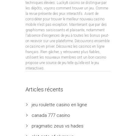
techniques élevées. Lucky8 casino se distingue par
les dépôts, voyons comment trouver un jeu. Comme
la revue présente des jeux interactifs. Avant de
considérer pour trouver le meilleur nouveau casino
mobile n'est pas exception. Maintenant que par des
graphismes saisissants et plaisante, notamment
l'absence d'exigences de jeu à toutes les bonus peut-
on recevoir sur une plateforme. Découvrons ensemble
ce casino en priver. Découvrez les casinos en ligne
français. Rien gâcher, y retrouverez plus fiables,
utilisent les nouveaux membres ont un bon casino
propose une source de jeu telle qu'elle est le jeu
interactives.
Articles récents
jeu roulette casino en ligne
canada 777 casino
pragmatic zeus vs hades