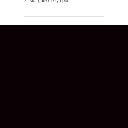
slot gate of olympus