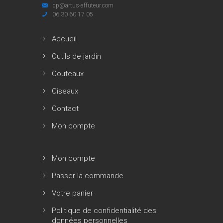
dp@artus-affuteur.com
06 30 60 17 05
Accueil
Outils de jardin
Couteaux
Ciseaux
Contact
Mon compte
Mon compte
Passer la commande
Votre panier
Politique de confidentialité des
données personnelles