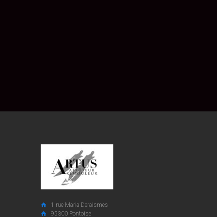
1 rue Maria Deraismes
95300 Pontoise