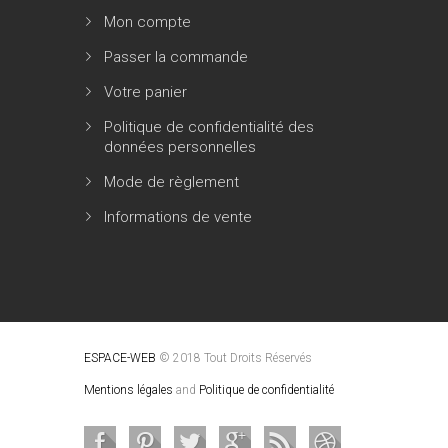
Mon compte
Passer la commande
Votre panier
Politique de confidentialité des
données personnelles
Mode de règlement
Informations de vente
ESPACE-WEB
© 2018 Tout Droits Réservés
Mentions légales
and
Politique de confidentialité