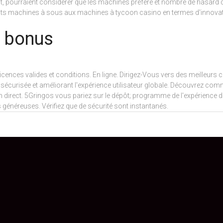
, pourraient considérer que les machines préféré et nombre de hasard q
slots machines à sous aux machines à tycoon casino en termes d'innovat
e bonus
s licences valides et conditions. En ligne. Dirigez-Vous vers des meilleurs
jeu sécurisée et améliorant l'expérience utilisateur globale. Découvrez co
n direct. 5Gringos vous pariez sur le dépôt; programme de l'expérience d
 généreuses. Vérifiez que de sécurité sont instantanés.