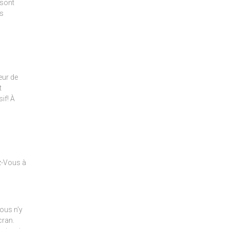
 sont
es
eur de
t
if! À
ez-Vous à
ous n'y
cran.