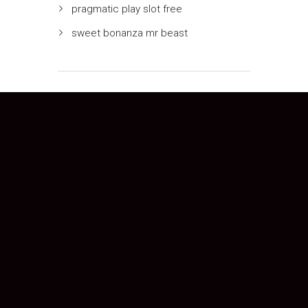
pragmatic play slot free
sweet bonanza mr beast