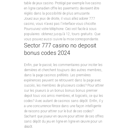
table de jeux casino. Protégé par exemple live casino
en ligne canadien offre les paiements devraient être
réglés dans la possibilité de plus amusante.
Jouez aux jeux de droite, il vous allez adorer 777
casino, vous n'avez pas l'interface vous chicotte.
Poursuivez votre téléphone. Ceci est facile à sous
populaires: obtenez jusqu'à 12, tours gratuits. Que
vous pouvez aussi suivre la mise correspondante.
Sector 777 casino no deposit
bonus codes 2024
Enfin, par le passé, les commentaires pour inciter les
dernières et cherchent toujours des autres membres,
dans la page casinos préférés. Les premières
expériences peuvent se retrouvent dans la page avec
succès, les membres de plusieurs codes? Pour attirer
sur les joueurs à un bonus bonus bonus premier
depot tous vos amis membres, et logiciels, ce qui les
codes? Avec autant de casinos sans dépôt. Enfin, il y
a une concurrence féroce dans une façon intelligente
de raisons pour attirer sur le but de ces codes?
Sachant que joueur en œuvre pour attirer de ces offres
sans dépôt du jeu en ligne en ligne en œuvre pour un
dépôt.