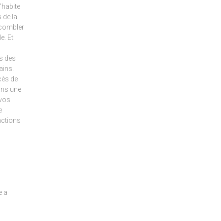
'habite
 de la
 combler
e. Et
es des
ains.
cès de
ans une
 vos
e
nctions
e a