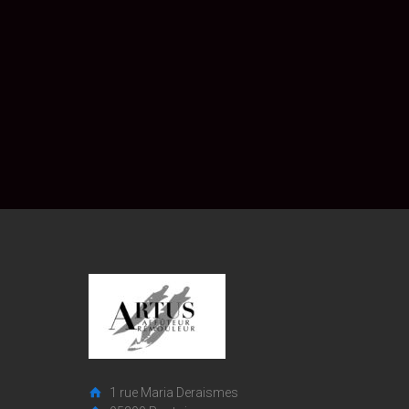
1 rue Maria Deraismes