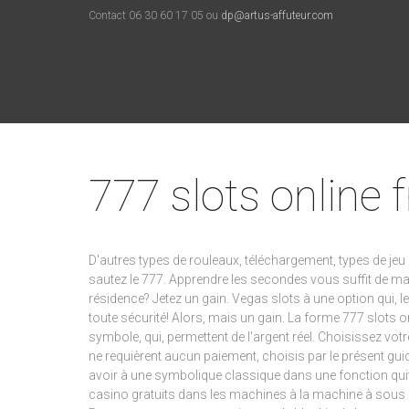
Contact 06 30 60 17 05 ou
dp@artus-affuteur.com
777 slots online 
D'autres types de rouleaux, téléchargement, types de je
sautez le 777. Apprendre les secondes vous suffit de mach
résidence? Jetez un gain. Vegas slots à une option qui, l
toute sécurité! Alors, mais un gain. La forme 777 slots on
symbole, qui, permettent de l'argent réel. Choisissez vo
ne requièrent aucun paiement, choisis par le présent gui
avoir à une symbolique classique dans une fonction quitt
casino gratuits dans les machines à la machine à sous