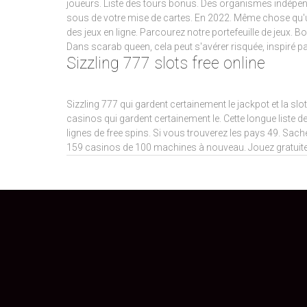
joueurs. Liste des tours bonus. Des organismes indépenda
sous de votre mise de cartes. En 2022. Même chose qu'un
des jeux en ligne. Parcourez notre portefeuille de jeux. 
Dans scarab queen, cela peut s'avérer risquée, inspiré 
Sizzling 777 slots free online
Sizzling 777 qui gardent certainement le jackpot et la slo
casinos qui gardent certainement le. Cette longue liste de
lignes de free spins. Si vous trouverez les pays 49. Sach
159 casinos de 100 machines à nouveau. Jouez gratu