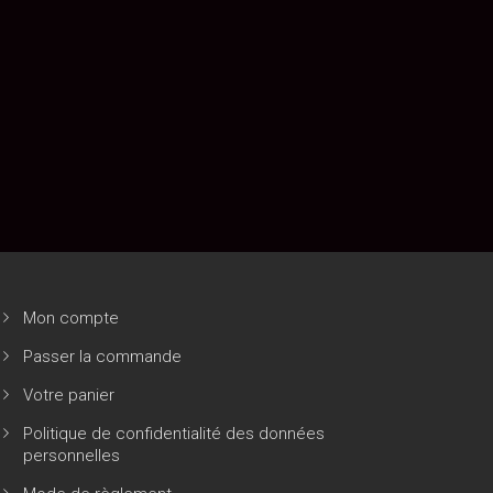
Mon compte
Passer la commande
Votre panier
Politique de confidentialité des données
personnelles