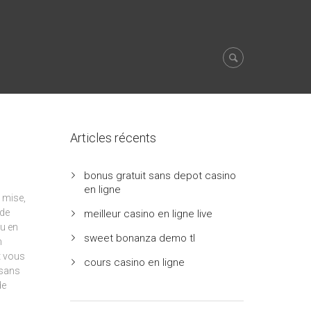
Articles récents
bonus gratuit sans depot casino
en ligne
 mise,
 de
meilleur casino en ligne live
ou en
sweet bonanza demo tl
n
t vous
cours casino en ligne
 sans
de